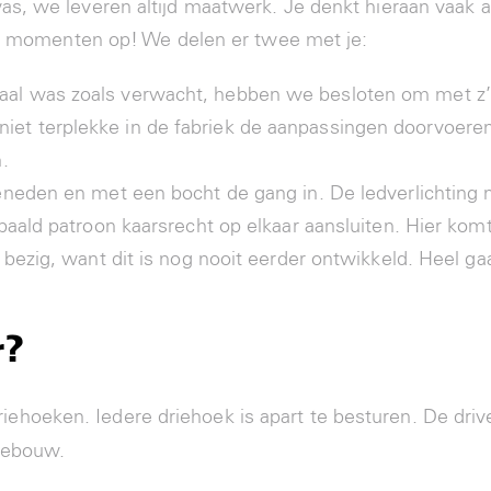
s, we leveren altijd maatwerk. Je denkt hieraan vaak a
ke momenten op! We delen er twee met je:
l was zoals verwacht, hebben we besloten om met z’n a
et terplekke in de fabriek de aanpassingen doorvoeren
.
 beneden en met een bocht de gang in. De ledverlichti
bepaald patroon kaarsrecht op elkaar aansluiten. Hier 
f bezig, want dit is nog nooit eerder ontwikkeld. Heel g
r?
driehoeken. Iedere driehoek is apart te besturen. De driv
 gebouw.