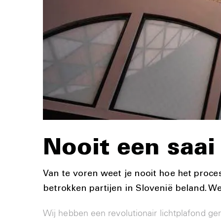
Nooit een saa
Van te voren weet je nooit hoe het proces
betrokken partijen in Slovenië beland. 
Wij hebben een revolutionair lichtplafond g