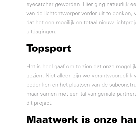
eyecatcher geworden. Hier ging natuurlijk ee
van de lichtontwerper verder uit te denken, 
dat het een moeilijk en totaal nieuw lichtp
uitdagingen.
Topsport
Het is heel gaaf om te zien dat onze mogeli
gezien. Niet alleen zijn we verantwoordelij
bedenken en het plaatsen van de subconstru
maar samen met een tal van geniale partners
dit project.
Maatwerk is onze ha