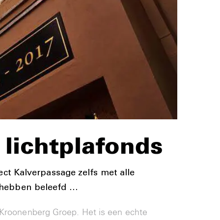
lichtplafonds
ect Kalverpassage zelfs met alle
e hebben beleefd …
r Kroonenberg Groep. Het is een echte