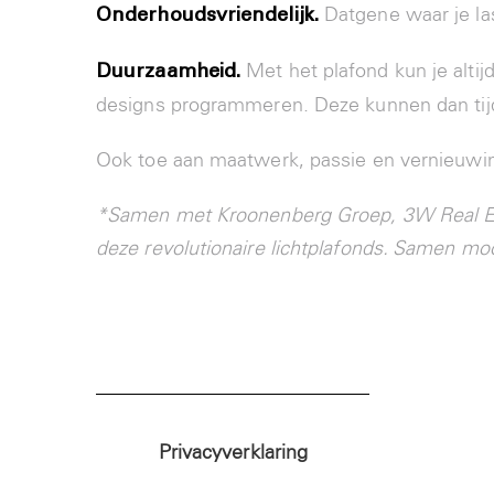
Datgene waar je las
Onderhoudsvriendelijk.
Met het plafond kun je altij
Duurzaamheid.
designs programmeren. Deze kunnen dan tijd
Ook toe aan maatwerk, passie en vernieuwi
*Samen met Kroonenberg Groep, 3W Real Est
deze revolutionaire lichtplafonds. Samen m
Privacyverklaring