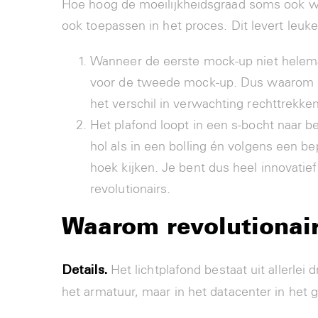
Hoe hoog de moeilijkheidsgraad soms ook wa
ook toepassen in het proces. Dit levert leu
Wanneer de eerste mock-up niet helemaa
voor de tweede mock-up. Dus waarom ni
het verschil in verwachting rechttrekken
Het plafond loopt in een s-bocht naar
hol als in een bolling én volgens een 
hoek kijken. Je bent dus heel innovatie
revolutionairs.
Waarom revolutionai
Het lichtplafond bestaat uit allerlei 
Details.
het armatuur, maar in het datacenter in het