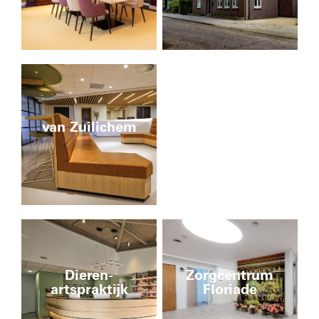
van Zuilichem
Dieren-
Zorgcentrum
artspraktijk
Floriade