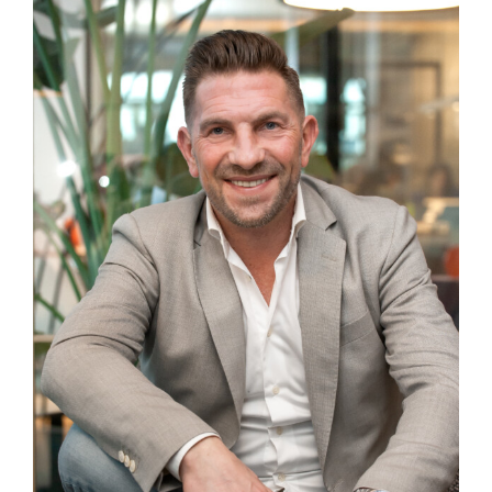
nsprangers@intra-lighting.nl
06-82428521