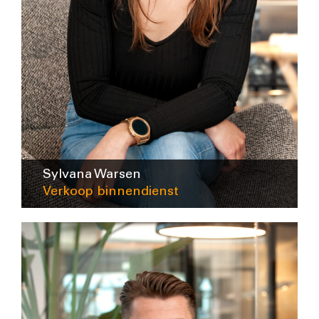
Sylvana Warsen
Verkoop binnendienst
swarsen@intra-lighting.nl
0345-623678