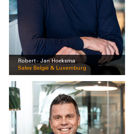
Robert - Jan Hoeksma
Sales België & Luxemburg
rhoeksma@intra-lighting.nl
06-10228928