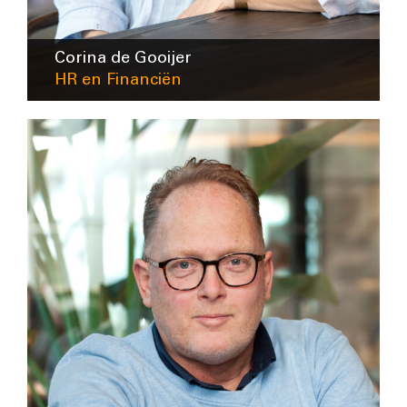
Corina de Gooijer
HR en Financiën
cdegooijer@intra-lighting.nl
0345-623678