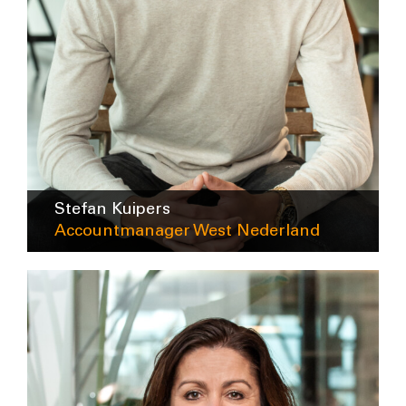
Stefan Kuipers
Accountmanager West Nederland
skuipers@forlightnederland.nl
06-45325078