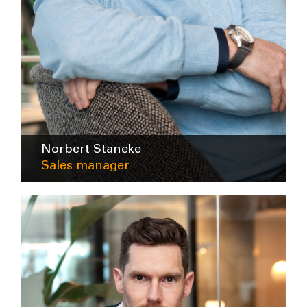
Norbert Staneke
Sales manager
nstaneke@intra-lighting.nl
06-23277545