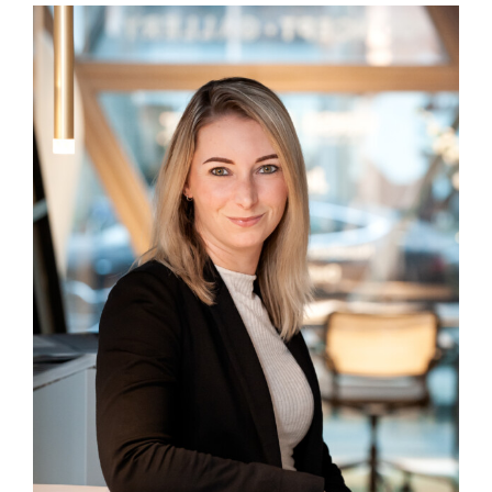
cvink@intra-lighting.nl
0345-623678