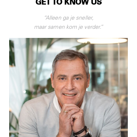
GET TO KNOW US
Nieuws
“Alleen ga je sneller,
Contact
maar samen kom je verder.”
Login