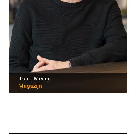
John Meijer
Magazijn
sales@intra-lighting.nl
0345-623678