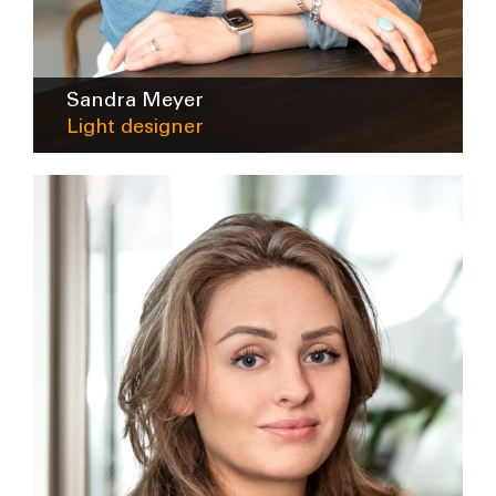
Sandra Meyer
Light designer
smeyer@intra-lighting.nl
0345-623678