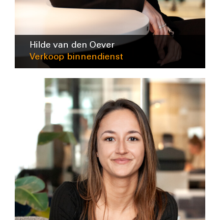
Hilde van den Oever
Verkoop binnendienst
hvandenoever@intra-lighting.nl
0345-623678