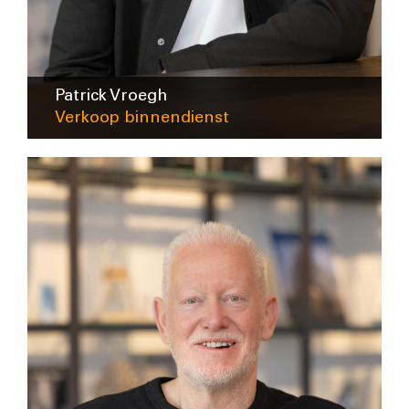
Patrick Vroegh
Verkoop binnendienst
pvroegh@intra-lighting.nl
0345-623678