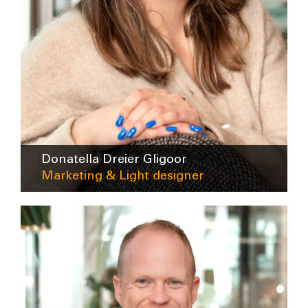
Donatella Dreier Gligoor
Marketing & Light designer
ddreiergligoor@intra-lighting.nl
0345-623678