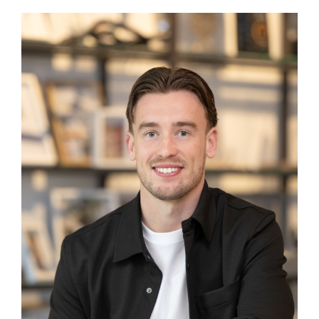
bklijn@intra-lighting.nl
0345-623678