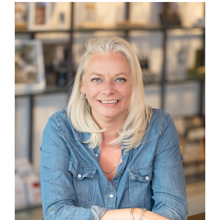
lwink@intra-lighting.nl
0345-623678