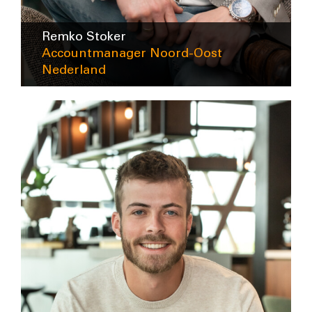
Remko Stoker
Accountmanager Noord-Oost
Nederland
rstoker@intra-lighting.nl
06-41373650