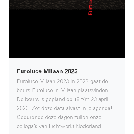
Euroluce Milaan 2023
Euroluce Milaan 2023 In 2023 gaat de
beurs Euroluce in Milaan plaatsvinden.
De beurs is gepland op 18 t/m 23 april
2023. Zet deze data alvast in je agenda!
Gedurende deze dagen zullen onze
collega’s van Lichtwerkt Nederland