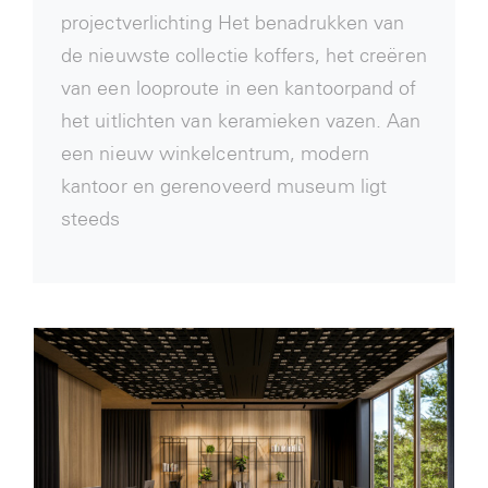
projectverlichting Het benadrukken van
de nieuwste collectie koffers, het creëren
van een looproute in een kantoorpand of
het uitlichten van keramieken vazen. Aan
een nieuw winkelcentrum, modern
kantoor en gerenoveerd museum ligt
steeds