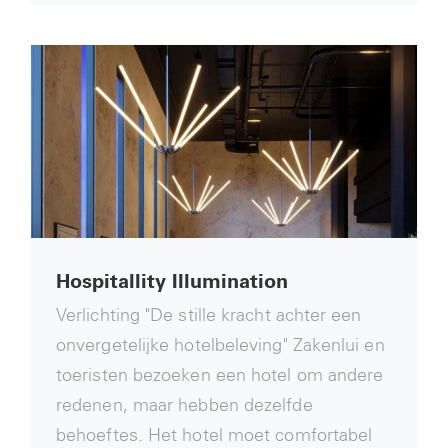
Hospitallity Illumination
Verlichting "De stille kracht achter een
onvergetelijke hotelbeleving" Zakenlui en
toeristen bezoeken een hotel om andere
redenen, maar hebben dezelfde
behoeftes. Het hotel moet comfortabel