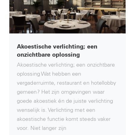
Akoestische verlichting; een
onzichtbare oplossing
Akoestische verlichting; een onzichtbare
oplossing Wat hebben een
vergaderruimte, restaurant en hotellobby
gemeen? Het zijn omgevingen waar
goede akoestiek én de juiste verlichting
wenselijk is. Verlichting met een
akoestische functie komt steeds vaker
voor. Niet langer zijn