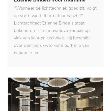
“Wanneer de lichttechniek goed zit, volgt
de vorm van het armatuur vanzelf”
Lichtarchitect Etienne Bindels staat
bekend om zijn innovatieve aanpak op
vlak van licht en techniek. Hij beschikt
over een indrukwekkend portfolio van
nationale - en