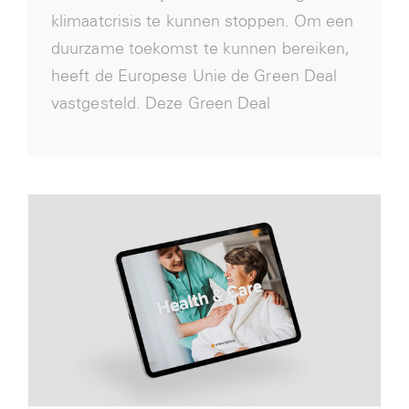
klimaatcrisis te kunnen stoppen. Om een
duurzame toekomst te kunnen bereiken,
heeft de Europese Unie de Green Deal
vastgesteld. Deze Green Deal