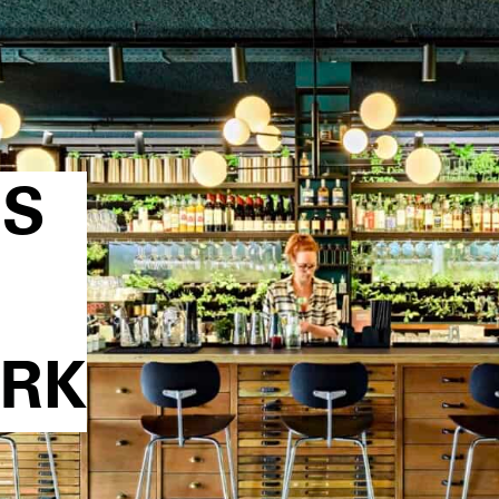
US
ARK