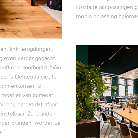
kostbare aanpassingen g
mooie oplossing helemaal
en flink terugdringen.
g even verder gedacht.
 geeft een voorbeeld. “We
s. ’s Ochtends niet te
m binnenkomen. ’s
 moet er van buitenaf
minder, omdat dat sfeer
 instelbaar. Ze branden
minder branden, worden ze
.”