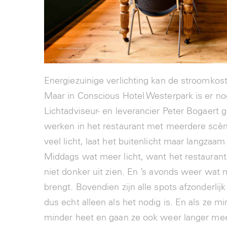
Energiezuinige verlichting kan de stroomkost
Maar in Conscious Hotel Westerpark is er no
Lichtadviseur- en leverancier Peter Bogaert
werken in het restaurant met meerdere scène
veel licht, laat het buitenlicht maar langzaa
Middags wat meer licht, want het restaurant
niet donker uit zien. En ’s avonds weer wat 
brengt. Bovendien zijn alle spots afzonderlijk
dus echt alleen als het nodig is. En als ze 
minder heet en gaan ze ook weer langer mee