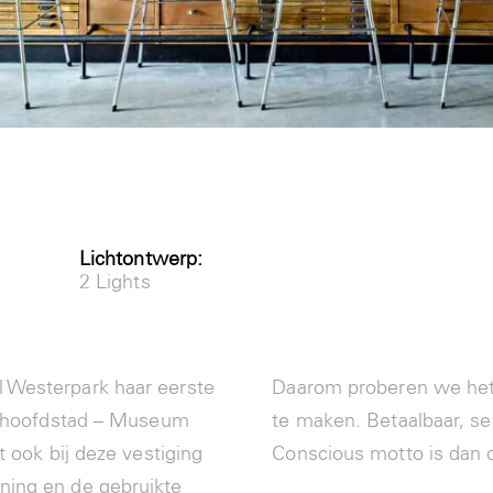
Lichtontwerp:
2 Lights
 Westerpark haar eerste
Daarom proberen we het i
de hoofdstad – Museum
te maken. Betaalbaar, se
t ook bij deze vestiging
Conscious motto is dan o
ning en de gebruikte