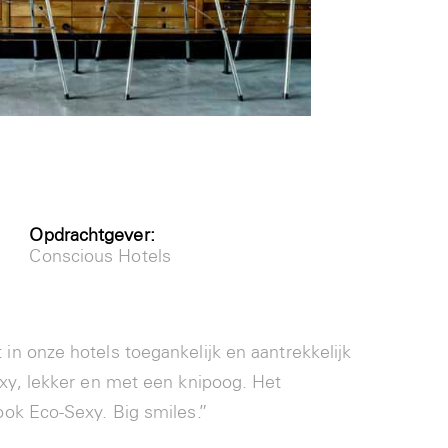
Opdrachtgever:
Conscious Hotels
n onze hotels toegankelijk en aantrekkelijk
xy, lekker en met een knipoog. Het
ok Eco-Sexy. Big smiles.”