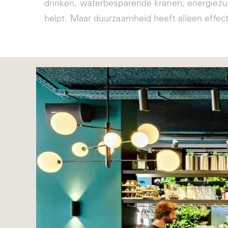
drinken, waterbesparende kranen, energiezuin
helpt. Maar duurzaamheid heeft alleen effec