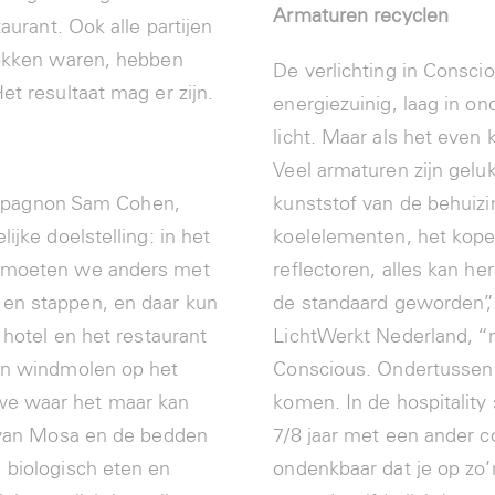
Armaturen recyclen
aurant. Ook alle partijen
rokken waren, hebben
De verlichting in Consci
et resultaat mag er zijn.
energiezuinig, laag in 
licht. Maar als het even 
Veel armaturen zijn geluk
pagnon Sam Cohen,
kunststof van de behuizin
ijke doelstelling: in het
koelelementen, het koper
, moeten we anders met
reflectoren, alles kan he
en stappen, en daar kun
de standaard geworden”,
 hotel en het restaurant
LichtWerkt Nederland, “m
een windmolen op het
Conscious. Ondertussen 
we waar het maar kan
komen. In de hospitality 
s van Mosa en de bedden
7/8 jaar met een ander c
 biologisch eten en
ondenkbaar dat je op zo