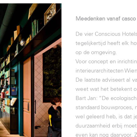
Meedenken vanaf casco
De vier Conscious Hotel
tegelijkertijd heeft elk 
op de omgeving.
Voor concept en inricht
interieurarchitecten Wi
De laatste adviseert al 
weet wat het betekent 
Bart Jan: “De ecologisch
standaard bouwproces, m
wel geleerd heb, is dat j
duurzaamheid erbij moet h
even kan nog daarvoor. 