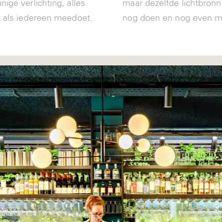
ige verlichting, alles
maar dezelfde lichtbronn
t als iedereen meedoet.
nog doen en nog even m