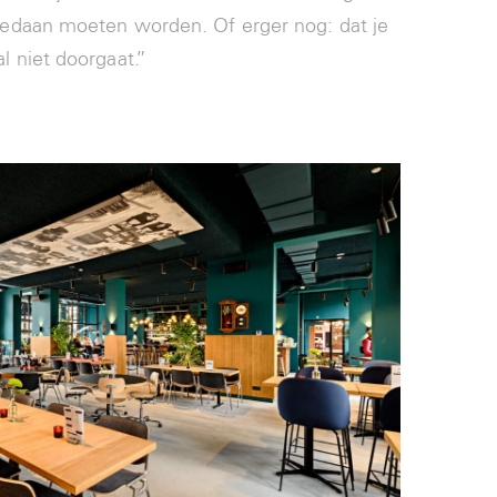
edaan moeten worden. Of erger nog: dat je
 niet doorgaat.”